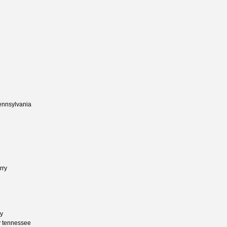
pennsylvania
rry
y
y tennessee